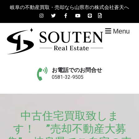
Skip
岐阜の不動産買取・売却なら山県市の株式会社蒼天へ
to
content
Menu
岐阜の不動産買取・売却
土地や建物、住宅など岐阜県の不動産買取、不動産売却の
事なら株式会社蒼天までご相談下さい！どこよりも高く買
お電話でのお問合せ
なら山県市の株式会社蒼
い取りいたします！
0581-32-9505
天へ
中古住宅買取致しま
す！ ”売却不動産大募